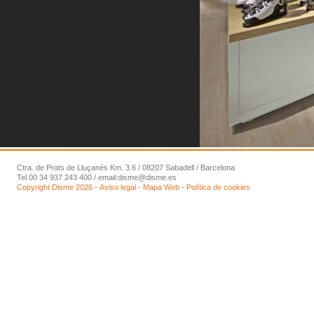
Ctra. de Prats de Lluçanès Km. 3.6 / 08207 Sabadell / Barcelona
Tel 00 34 937 243 400 / email:
disme@disme.es
Copyright Disme 2026 -
Aviso legal
-
Mapa Web
-
Política de cookies