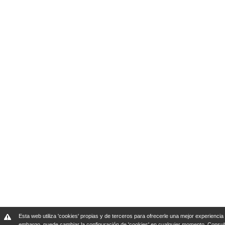
Esta web utiliza 'cookies' propias y de terceros para ofrecerle una mejor experiencia 
embargo, puede cambiar la configuración de 'cookies' en cualquier momento.
Consul