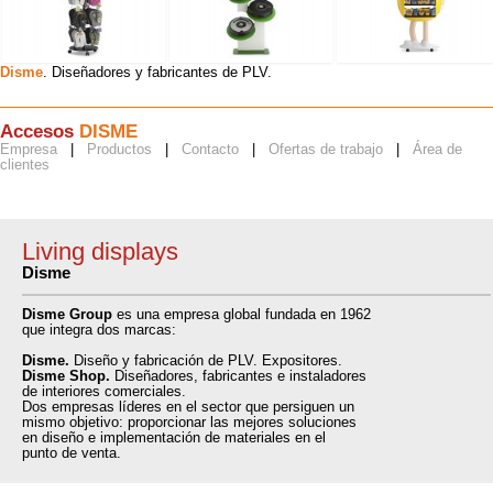
natural
Disme
. Diseñadores y fabricantes de PLV.
Expositor
Expositor iRobot
Expositor M&M´s
Havaianas
LCD
Accesos
DISME
Empresa
|
Productos
|
Contacto
|
Ofertas de trabajo
|
Área de
clientes
Living displays
Disme
Disme Group
es una empresa global fundada en 1962
que integra dos marcas:
Disme.
Diseño y fabricación de PLV. Expositores.
Disme Shop.
Diseñadores, fabricantes e instaladores
de interiores comerciales.
Dos empresas líderes en el sector que persiguen un
mismo objetivo: proporcionar las mejores soluciones
en diseño e implementación de materiales en el
punto de venta.