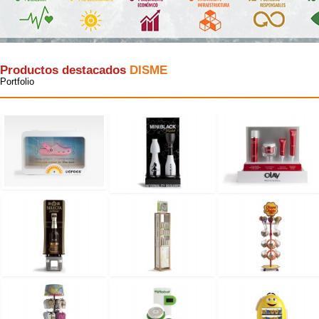
Productos destacados
DISME
Portfolio
Glorificador Crocs
Freixenet Black &
Glorificador OLAY
rosa madera
White
blanca leds vitrina
Disme
San Miguel
Expositor A-
Expositor Chupa
selecta
Derma madera
Chups